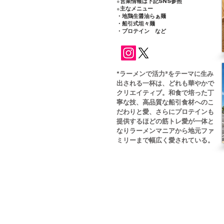
●
営業情報は下記SNS参照
●
主なメニュー
・地鶏生醤油らぁ麺
・船引式坦々麺
・プロテイン など
“ラーメンで活力”をテーマに生み
出される一杯は、どれも華やかで
クリエイティブ。和食で培った丁
寧な技、高品質な船引食材へのこ
だわりと愛、さらにプロテインも
提供するほどの筋トレ愛が一体と
なりラーメンマニアから地元ファ
ミリーまで幅広く愛されている。