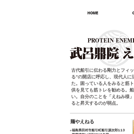
HOME
古代船引に伝わる剛力とフィッ
る”の開店に呼応し、現代人に
た。困っている人をみると筋ト
供を見ても筋トレを勧める。船
い。自分のことを「えねみ様」
ると昇天するのが弱点。
麺やえねる
●
福島県田村市船引町船引源次郎113