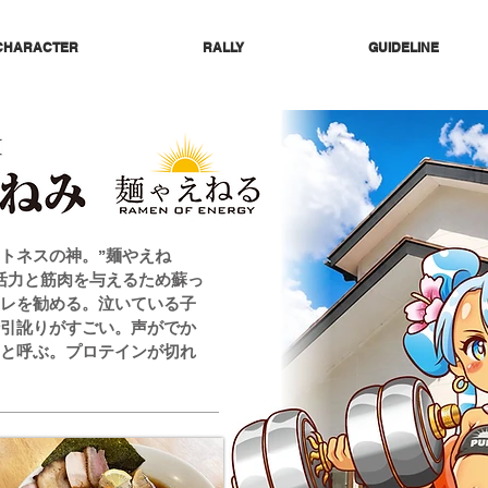
CHARACTER
RALLY
GUIDELINE
トネスの神。”麺やえね
活力と筋肉を与えるため蘇っ
レを勧める。泣いている子
引訛りがすごい。声がでか
と呼ぶ。プロテインが切れ