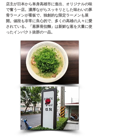
店主が日本から単身高雄市に進出、オリジナルの味
で奮う一店。濃厚ながらスッキリとした味わいの豚
骨ラーメンが看板で、独創的な限定ラーメンも展
開。値段も非常に良心的で、多くの高雄の人々に愛
されている。「葱豚骨拉麵」は新鮮な葱を大量に使
ったインパクト抜群の一品。