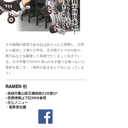
ネギ財閥の首領であるおばあちゃんと喧嘩し、日本
から家出して来た小学生。天才肌でスマホや釣り、
悪巧みなどを駆使して高雄でたくましく生きてい
る。ネギ中毒でRAMEN 初uiのネギ盛りを食べないと
発作を起こす。（発作が起きるとアホになってしま
う）
RAMEN 初
●
高雄市鳳山區五權南路226號1F
●
営業情報は下記SNS参照
●
主なメニュー
​・葱豚骨拉麺