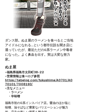
ダンス部。ぬま屋のラーメンを食べるとご当地
アイドルになれる…という都市伝説を聞き店に
通っていたが、最近ただのG系ラーメン中毒者
になった。よく鼻血を出す。実は大変な努力
家。
ぬま屋
●
福島県
福島市
太田町
38-22
●
営業情報は食べログ参照
https://tabelog.com/fukushima/A0701/A0
70101/7008193/
●
主なメニュー
・ラーメン
​ ・辛味噌
福島市初のG系インスパイア店。醤油のほか塩に
味噌、油そばなど豊富なバリエーションが魅力