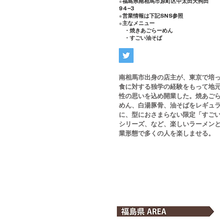
●
福島県南相馬市原町区中太田天狗田
94−3
●
営業情報は下記SNS参照
●
主なメニュー
・焼きあごらーめん
​ ・すごい油そば
南相馬市出身の店主が、東京で培
食に対する独学の経験をもって地
性の思いを込め開業した。焼あご
めん、白湯豚骨、油そばをレギュ
に、型におさまらない限定「すご
シリーズ、など、楽しいラーメン
業形態で多くの人を楽しませる。