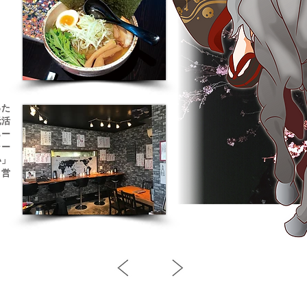
った
元活
らー
ラー
い」
と営