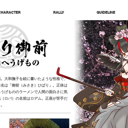
CHARACTER
RALLY
GUIDELINE
属。大和撫子を絵に書いたような性格で、
本名は「御前（みさき）ひばり」。正体は
へうげもののラーメンで人間の面白さに気
馬（ロバ）の名前はロデム。正座が苦手だ
も。