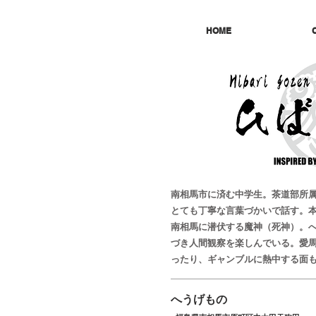
HOME
南相馬市に済む中学生。茶道部所
とても丁寧な言葉づかいで話す。
南相馬に潜伏する魔神（死神）。
づき人間観察を楽しんでいる。愛
ったり、ギャンブルに熱中する面
へうげもの